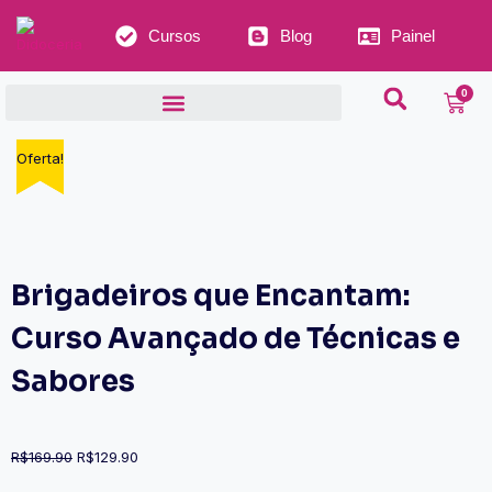
Cursos
Blog
Painel
0
Oferta!
Oferta!
Brigadeiros que Encantam:
Curso Avançado de Técnicas e
Sabores
R$
169.90
R$
129.90