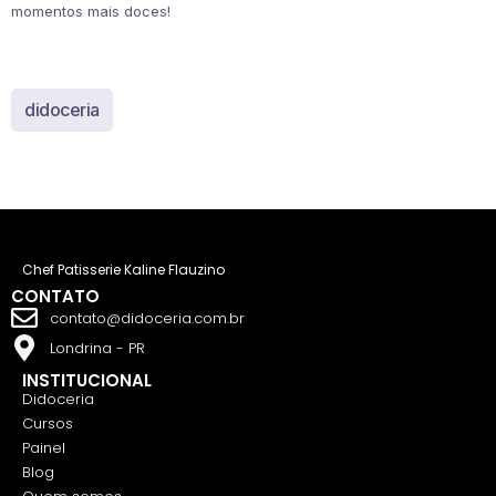
momentos mais doces!
didoceria
Chef Patisserie Kaline Flauzino
CONTATO
contato@didoceria.com.br
Londrina - PR
INSTITUCIONAL
Didoceria
Cursos
Painel
Blog