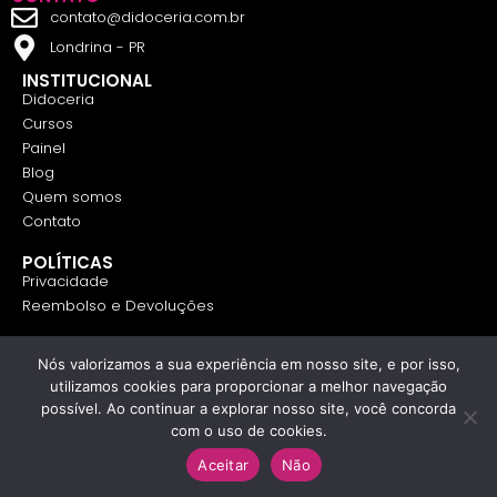
contato@didoceria.com.br
Londrina - PR
INSTITUCIONAL
Didoceria
Cursos
Painel
Blog
Quem somos
Contato
POLÍTICAS
Privacidade
Reembolso e Devoluções
REDES SOCIAIS
Nós valorizamos a sua experiência em nosso site, e por isso,
utilizamos cookies para proporcionar a melhor navegação
possível. Ao continuar a explorar nosso site, você concorda
com o uso de cookies.
Didoceria - Copyright © 2023 Todos os Direitos
Reservados.
Aceitar
Não
Políticas de Privacidade